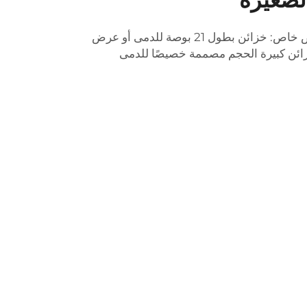
الدمى/التماثيل غير متضمنة. عرض خاص: خزائن بطول 21 بوصة للدمى أو عرض
زائن كبيرة الحجم مصممة خصيصًا للدمى