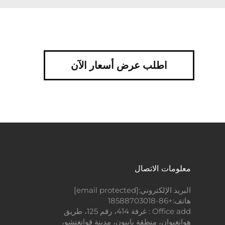
اطلب عرض أسعار الآن
معلومات الاتصال
البريد الإلكتروني:
[email protected]
هاتف:
+86-18588703018
Office add : غرفة 414، رقم 125، طريق
هوانغيوان، منطقة باييون، مدينة قوانغتشو،