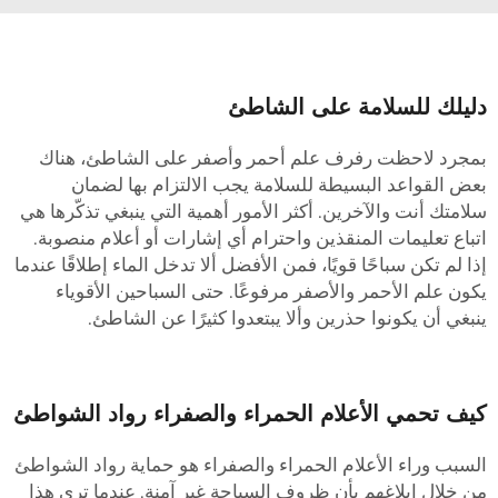
ليلك للسلامة على الشاطئ
مجرد لاحظت رفرف علم أحمر وأصفر على الشاطئ، هناك
عض القواعد البسيطة للسلامة يجب الالتزام بها لضمان
لامتك أنت والآخرين. أكثر الأمور أهمية التي ينبغي تذكّرها هي
تباع تعليمات المنقذين واحترام أي إشارات أو أعلام منصوبة.
ذا لم تكن سباحًا قويًا، فمن الأفضل ألا تدخل الماء إطلاقًا عندما
كون علم الأحمر والأصفر مرفوعًا. حتى السباحين الأقوياء
نبغي أن يكونوا حذرين وألا يبتعدوا كثيرًا عن الشاطئ.
يف تحمي الأعلام الحمراء والصفراء رواد الشواطئ
لسبب وراء الأعلام الحمراء والصفراء هو حماية رواد الشواطئ
ن خلال إبلاغهم بأن ظروف السباحة غير آمنة. عندما ترى هذا