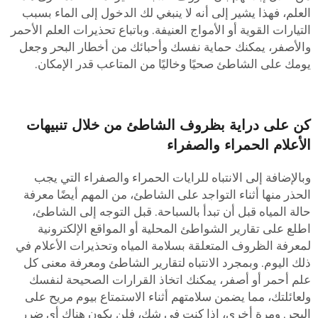
لعلم، فهذا يشير إلى أنه لا ينبغي لك الدخول إلى الماء بسبب
لتيارات القوية أو الأمواج العنيفة. وباتباع تحذيرات العلم الأحمر
الأصفر، يمكنك حماية نفسك وأحبائك من أخطار البحر وجعل
ومك على الشاطئ صحيًا وخاليًا من المتاعب قدر الإمكان.
ن على دراية بظروف الشاطئ من خلال تنبيهات
لأعلام الحمراء والصفراء
بالإضافة إلى الانتباه للرايات الحمراء والصفراء التي يجب
لحذر منها أثناء التواجد على الشاطئ، من المهم أيضًا معرفة
الة المياه قبل أن تبدأ بالسباحة. قبل التوجه إلى الشاطئ،
طلع على تقارير الشواطئ المحلية أو المواقع الإلكترونية
معرفة الظروف المتعلقة بسلامة المياه وتحذيرات الأعلام في
لك اليوم. وبمجرد الانتباه لتقارير الشاطئ ومعرفة معنى كل
لم أحمر أو أصفر، يمكنك اتخاذ القرارات الصحيحة لنفسك
لعائلتك، مما يضمن سلامتهم أثناء الاستمتاع بيوم مريح على
لبحر. ومرة أخرى، إذا كنت في شك، فلن يكون هناك أي ضرر