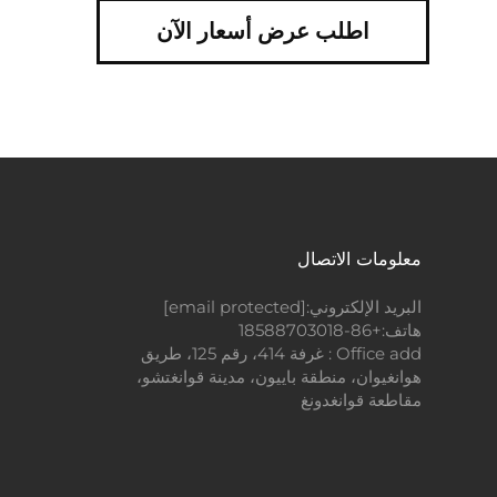
اطلب عرض أسعار الآن
معلومات الاتصال
البريد الإلكتروني:
[email protected]
هاتف:
+86-18588703018
Office add : غرفة 414، رقم 125، طريق
هوانغيوان، منطقة باييون، مدينة قوانغتشو،
مقاطعة قوانغدونغ