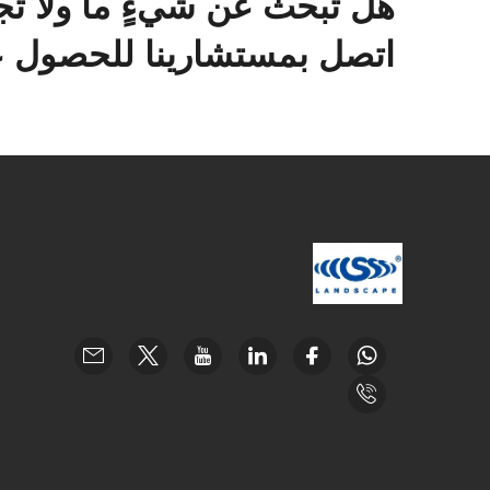
هل تبحث عن شيءٍ ما ولا تج
اتصل بمستشارينا للحصول عل