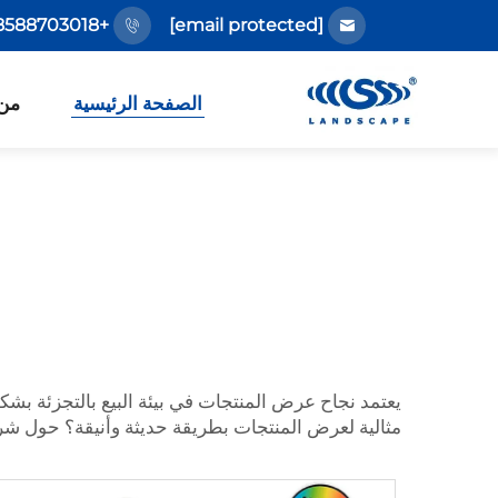
+86-18588703018
[email protected]
الصفحة الرئيسية
من
يعتمد نجاح عرض المنتجات في بيئة البيع بالتجزئة ب
مثالية لعرض المنتجات بطريقة حديثة وأنيقة؟ حول شركة AJW ALL HEAT، إن هذه الألواح الشفافة مثالية لأي متجر أو مكتب احترافي، بل وحتى في التطبيقات الط