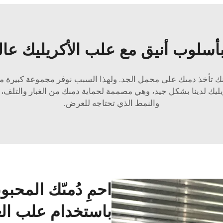
أسلوب أنيق مع علب الأكريليك عالية
خذ دمىك على محمل الجد. ولهذا السبب نوفر مجموعة كبيرة من علب العرض
ليك لدينا بشكل جيد، وهي مصممة لحماية دمىك من الغبار والتلف، 
والنمط الذي تحتاجه للعرض.
احمِ دُمىّك المحب
باستخدام علب الع