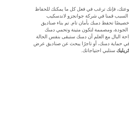
تك، فإنك ترغب في فعل كل ما يمكنك للحفاظ
هذا السبب قمنا في شركة جوانجزو لاندسكيب
خصيصًا تحفظ دمىك بأمان تام. تم بناء صناديق
ة الجودة، ومصممة لتكون متينة وتحمي دمىك
حة البال مع العلم أن دمىك ستبقى بنفس الحالة
في حماية دمىك، أو تاجرًا يبحث عن صناديق عرض
كريليك
ستلبي احتياجاتك.