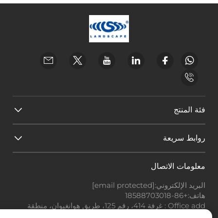
فئة المنتج
روابط سريعة
معلومات الاتصال
البريد الإلكتروني:
[email protected]
هاتف:
+86-18588703018
Office add : غرفة 414، رقم 125، طريق هوانغيوان، منطقة
باييون، مدينة قوانغتشو، مقاطعة قوانغدونغ