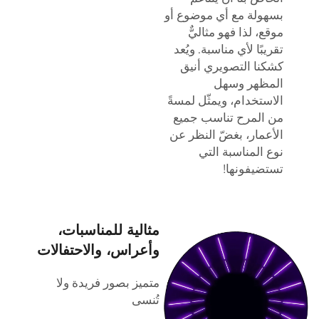
بسهولة مع أي موضوع أو
موقع، لذا فهو مثاليٌّ
تقريبًا لأي مناسبة. ويُعد
كشكنا التصويري أنيق
المظهر وسهل
الاستخدام، ويمثّل لمسةً
من المرح تناسب جميع
الأعمار، بغضّ النظر عن
نوع المناسبة التي
تستضيفونها!
مثالية للمناسبات،
وأعراس، والاحتفالات
متميز بصور فريدة ولا
تُنسى