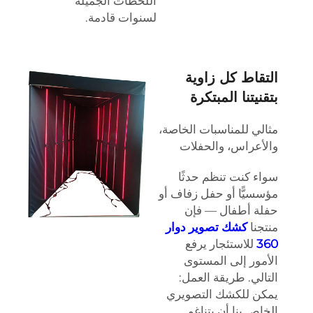
اللحظات الجميلة
لسنوات قادمة.
التقاط كل زاوية
بتقنيتنا المبتكرة
مثالي للمناسبات الخاصة،
والأعراس، والحفلات
سواء كنت تنظم حدثًا
مؤسسيًّا أو حفل زفاف أو
حفلة أطفال — فإن
منتجنا
كشك تصوير دوار
360
للاستئجار يرفع
الأمور إلى المستوى
التالي. طريقة العمل:
يمكن للكشك التصويري
الخاص بنا أن يتناغم