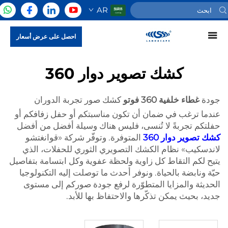
AR
احصل على عرض أسعار
كشك تصوير دوار 360
جودة
غطاء خلفية 360 فوتو
كشك صور تجربة الدوران
عندما ترغب في ضمان أن تكون مناسبتكم أو حفل زفافكم أو
حفلتكم تجربةً لا تُنسى، فليس هناك وسيلة أفضل من أفضل
كشك تصوير دوار 360
المتوفرة. وتوفّر شركة «قوانغتشو
لاندسكيب» نظام الكشك التصويري الثوري للحفلات، الذي
يتيح لكم التقاط كل زاوية ولحظة عفوية وكل ابتسامة بتفاصيل
حيّة ونابضة بالحياة. ونوفر أحدث ما توصلت إليه التكنولوجيا
الحديثة والمزايا المتطوّرة لرفع جودة صوركم إلى مستوى
جديد، بحيث يمكن تذكّرها والاحتفاظ بها للأبد.