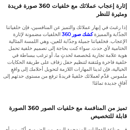
إثارة إعجاب عملائك مع خلفيات 360 صورة فريدة
مثيرة للنظر
ذا رغبتَ في إبهار عملائك والتميز عن المنافسين، فإن خلفياتنا
لجذّابة والمميزة
كشك صور 360
الخلفيات مضمونة لإثارة
لإعجاب. فخلفياتنا جميلة وجذّابة للعين، وهي اللمسة المثالية
لختامية لأي حدث. سواء كنت بحاجة إلى تصميم خلفية تحمل
وية علامة تجارية مُخصصة لحدثٍ ما، أو ترغب ببساطة في
لفية فاخرة ومُتقنة لتنظيم حفل زفاف على طريقة الحكايات
لخيالية، فإن لدينا المهارات اللازمة لتحويل أحلامك إلى واقعٍ
لموس. قدِّم لعملائك خلفيةً فريدةً ترفع من مستوى حدثهم إلى
فاقٍ جديدة تمامًا!
تميز من المنافسة مع خلفيات الصور 360 الصورة
ابلة للتخصيص
ي صناعة الفعاليات المزدحمة اليوم، من الضروري أكثر من أي