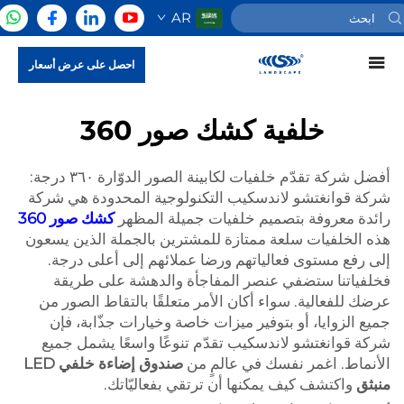
AR
احصل على عرض أسعار
خلفية كشك صور 360
أفضل شركة تقدّم خلفيات لكابينة الصور الدوّارة ٣٦٠ درجة:
شركة قوانغتشو لاندسكيب التكنولوجية المحدودة هي شركة
رائدة معروفة بتصميم خلفيات جميلة المظهر
كشك صور 360
هذه الخلفيات سلعة ممتازة للمشترين بالجملة الذين يسعون
إلى رفع مستوى فعالياتهم ورضا عملائهم إلى أعلى درجة.
فخلفياتنا ستضفي عنصر المفاجأة والدهشة على طريقة
عرضك للفعالية. سواء أكان الأمر متعلقًا بالتقاط الصور من
جميع الزوايا، أو بتوفير ميزات خاصة وخيارات جذّابة، فإن
شركة قوانغتشو لاندسكيب تقدّم تنوعًا واسعًا يشمل جميع
الأنماط. اغمر نفسك في عالمٍ من
صندوق إضاءة خلفي LED
منبثق
واكتشف كيف يمكنها أن ترتقي بفعاليّاتك.