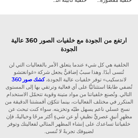
خلفية مقصورة البوث الفوتوغرافي الدوراني 360
خلفية كابينة التصوير 360
ارتفع من الجودة مع خلفيات الصور 360 عالية
الجودة
الخلفية هي كل شيء عندما يتعلق الأمر بالفعاليات التي لن
تُنسى أبدًا. وهذا سببٌ إضافيٌّ يجعل شركة «غوانغتشو
لاندسكيب» توفر خلفيات عالية الجودة،
كشك صور 360
تُضفي طابعًا استثنائيًّا على أي فعالية وترتقي بها إلى المستوى
التالي. وتُصنع خلفياتنا من مواد متينة وقوية تتحمّل الاستخدام
المتكرر في مختلف الفعاليات، بينما تتكوّن أقمشتنا الدقيقة من
نسج عسلي ناعم يسهل طيّه وتخزينه. سواء كنت تبحث عن
مظهرٍ أنيقٍ عصريٍّ نظيفٍ أو عن شيءٍ أكثر مرحًا وخياليةً، فإن
خلفياتنا تساعدك على إنشاء المظهر المثالي لفعاليتك وتوفر
لضيوفك تجربةً لا تُنسى.