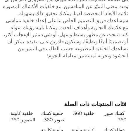
قت مضى التميّز عن المنافسين. مع خلفيات الأكشاك المصورة
لاثية الأبعاد المخصصة لدينا، يمكنك تحقيق ذلك بسهولة.
يساعدك فريق التصميم الخاص بنا على إعداد خلفية تتماشى
ع علامتك التجارية وأهداف الحدث. يمكننا تلبية رؤيتك سواء
نت تبحث عن مظهر بسيط وسهل، أو شيء مثير للإعجاب أكثر،
و تصميمًا أنيقًا ونظيفًا، وسنكون قادرين على تنفيذه. يمكن أن
ساعدك الخلفية المطبوعة حسب الطلب في التميز بين
لحشود وتجربة لمسة من معاملة النجوم!
فئات المنتجات ذات الصلة
كشك صور
خلفية 360
خلفية كشك
خلفية كابينة
360
تصوير 360
التصوير 360
غطاء كشك
كابينة خلفية
خلفية كابينة