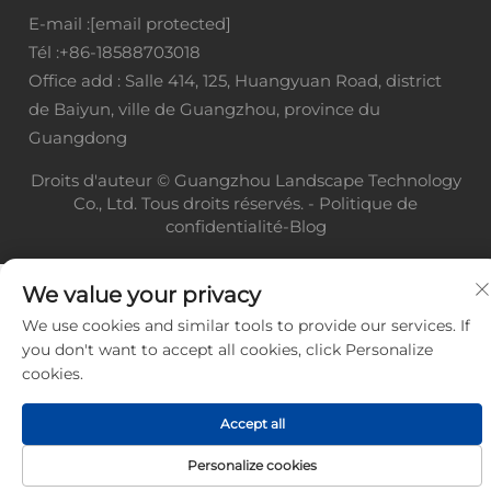
E-mail :
[email protected]
Tél :
+86-18588703018
Office add : Salle 414, 125, Huangyuan Road, district
de Baiyun, ville de Guangzhou, province du
Guangdong
Droits d'auteur © Guangzhou Landscape Technology
Co., Ltd. Tous droits réservés. -
Politique de
confidentialité
-
Blog
We value your privacy
We use cookies and similar tools to provide our services. If
you don't want to accept all cookies, click Personalize
cookies.
Accept all
Personalize cookies