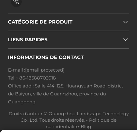
CATÉGORIE DE PRODUIT
LIENS RAPIDES
INFORMATIONS DE CONTACT
E-mail :
[email protected]
Tél :
+86-18588703018
Office add : Salle 414, 125, Huangyuan Road, district
de Baiyun, ville de Guangzhou, province du
Guangdong
Droits d'auteur © Guangzhou Landscape Technology
Co., Ltd. Tous droits réservés. -
Politique de
confidentialité
-
Blog