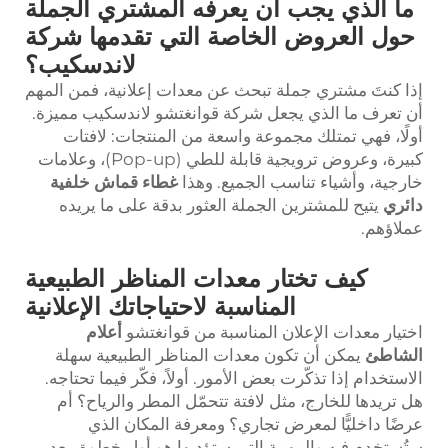
ما الذي يجب أن يعرفه المشتري الجملة
حول العروض الخاصة التي تقدمها شركة
لاندسكيب؟
إذا كنتَ مشتري جملة تبحث عن معدات إعلانية، فمن المهم
أن تعرف ما الذي يجعل شركة قوانغتشو لاندسكيب مميزة.
أولًا، فهي تمتلك مجموعة واسعة من المنتجات: لافتات
كبيرة، وعروض ترويجية قابلة للطي (Pop-up)، وعلامات
خارجية، وأشياء تناسب الجميع. وهذا
غطاء قماش خلفية
دائري
يتيح للمشترين الجملة العثور بدقة على ما يريده
عملاؤهم.
كيف تختار معدات المناظر الطبيعية
المناسبة لاحتياجاتك الإعلانية
اختيار معدات الإعلان المناسبة من قوانغتشو
أعلام
الشاطئ
يمكن أن تكون معدات المناظر الطبيعية سهلة
الاستخدام إذا تذكّرت بعض الأمور. أولاً، فكّر فيما تحتاجه.
هل تريدها للخارج، مثل لافتة تتحمّل المطر والرياح؟ أم
عرضًا داخليًّا لمعرض تجاري؟ ومعرفة المكان الذي
ستُستخدم فيه والمهمة التي ستؤديها هو أول خطوة. بعد