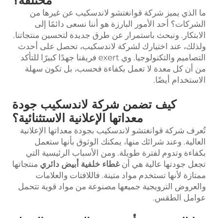
مختلفة؟
ما الذي يميز شركة قوانغتشو لاندسكيب عن غيرها من
الشركات؟ أحد الأمور البارزة هو أننا نسعى دائمًا إلى
الابتكار. ونبحث باستمرار عن طرق جديدة لتحسين منتجاتنا.
ولذلك، عند اختيارك لشركة لاندسكيب، تحصل على أحدث
التصاميم والتكنولوجيا. وي exert فريقنا جهدًا كبيرًا للتأكد
من أن كل معدة لا تعمل بكفاءة فحسب، بل تكون سهلة
الاستخدام أيضًا.
كيف تضمن شركة لاندسكيب جودة
معداتها الإعلانية الاستثنائية؟
تُعرف شركة قوانغتشو لاندسكيب بجودة معداتها الإعلانية
العالية. وعند شرائك منها، يمكنك الوثوق بأنها ستعمل
بكفاءة وتدوم لفترة طويلة. ومن الأسباب الرئيسية التي
تجعل جودتها عالية هي أن
غطاء خلفية أبيض دائري
منتجاتها
ممتازة لأنها تستخدم مواد متينة. فاللافتات والعلامات
والعروض الترويجية جميعها مصنوعة من مواد قوية تتحمل
عوامل الطقس.