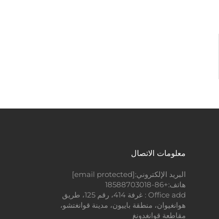
معلومات الاتصال
البريد الإلكتروني:
[email protected]
هاتف:
+86-18588703018
Office add : غرفة 414، رقم 125، طريق
هوانغيوان، منطقة باييون، مدينة قوانغتشو،
مقاطعة قوانغدونغ