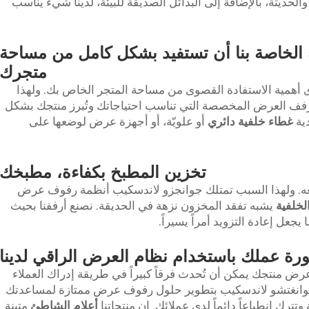
الحديثة، بالإضافة إلى البدائل الصديقة للبيئة، لدينا شيء يناسب
لخاصة بنا أن تستفيد بشكل كامل من مساحة
متجرك
همية الاستفادة القصوى من مساحة المتجر الخاص بك. ولهذا
فف العرض المخصصة التي تناسب احتياجاتك وتُبرز منتجك بشكل
ية
غطاء خلفية دائري
أو علويّة، أو أجهزة عرض لوضعها على
تخزين المطبخ بكفاءة، مطبخك
لتتبعه. ولهذا السبب تمتلك جوانجزو لاندسكيب أنظمة رفوف عرض
لخلفية
يشبه تفقد المخزون نزهة في الحديقة. نصنع أرففنا بحيث
عل إعادة التزويد أمراً يسيراً.
ة عملك باستخدام نظام العرض الراقي لدينا
وعرض منتجك يمكن أن تُحدث فرقاً كبيراً في طريقة إدراك العملاء
 قوانغتشو لاندسكيب بتطوير حلول رفوف عرض ممتازة لمساعدتك
ترك انطباعاً دائماً لدى عملائك. إن منتجاتنا
أعلام الشاطئ
متينة