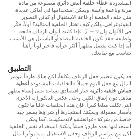
المشدودة.
غطاء خلفية أبيض دائري
مصنوعة من مادة
مرنة وناعمة وأنيقة. ويمكن استخدامها في أماكن عديدة،
مثل خلف المنصة أو قاعة الاستقبال أو كبائن التصوير
الفوتوغرافي. ولكن كيف تختار الخلفية المثالية؟ أولاً، فكّر
في الألوان والテーマ. فإذا كانت ألوان الزفاف فاتحة
ولطيفة، فقد تكون الخلفية البيضاء أو الباستيل هي الأنسب.
أما إذا كنت تفضل مظهراً أكثر جرأة، فاختر لوناً زاهياً
يتناسب مع طابعك.
التطبيق
قد يكون تنظيم حفل الزفاف مكلفاً، لكن هناك طرقاً لتوفير
المال مع جعل اليوم جميلاً. فالخلفيات المشدودة
أغطية
قماش خلفية دائرية
خيار اقتصادي يساعد على إنشاء مظهرٍ
مذهل دون إنفاق الكثير. وعلى عكس الديكورات الأخرى
التي تكلف مبلغاً كبيراً، فإن هذه الخلفيات غالباً ما تكون
بأسعار معقولة. ويمكنك استئجارها أو شراؤها بسعر جيد،
خاصةً من شركة «غوانغتشو لاندسكيب». كما يمكن
استخدامها بعدة طرق؛ فمثلاً يمكنك استخدام نفس الخلفية
لكل من مراسم الزفاف وحفل الاستقبال، مما يوفّر المال.