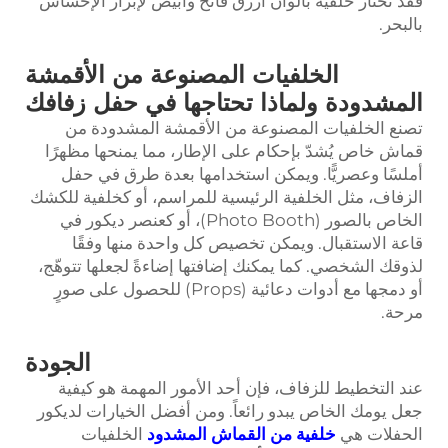
فقد تختار خلفيةً بألوان أزرق فاتح وأبيض لإبراز الإحساس
بالبحر.
الخلفيات المصنوعة من الأقمشة
المشدودة ولماذا تحتاجها في حفل زفافك
تصنع الخلفيات المصنوعة من الأقمشة المشدودة من
قماش خاص يُشدّ بإحكام على الإطار، مما يمنحها مظهرًا
أملسًا وعصريًّا. ويمكن استخدامها بعدة طرق في حفل
الزفاف، مثل الخلفية الرئيسية للمراسم، أو كخلفية للكشك
الخاص بالصور (Photo Booth)، أو كعنصر ديكور في
قاعة الاستقبال. ويمكن تخصيص كل واحدة منها وفقًا
لذوقك الشخصي. كما يمكنك إضافتها إضاءةً لجعلها تتوهّج،
أو دمجها مع أدوات دعائية (Props) للحصول على صورٍ
مرحة.
الجودة
عند التخطيط للزفاف، فإن أحد الأمور المهمة هو كيفية
جعل يومك الخاص يبدو رائعاً. ومن أفضل الخيارات لديكور
الحفلات هي
خلفية من القماش المشدود
الخلفيات