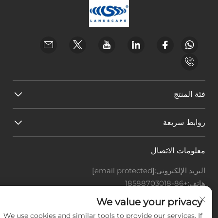
فئة المنتج
روابط سريعة
معلومات الاتصال
البريد الإلكتروني:
[email protected]
هاتف:
+86-18588703018
Office add : غرفة 414، رقم 125، طريق هوانغيوان، منطقة
We value your privacy
باييون، مدينة قوانغتشو، مقاطعة قوانغدونغ
We use cookies and similar tools to provide our services. If