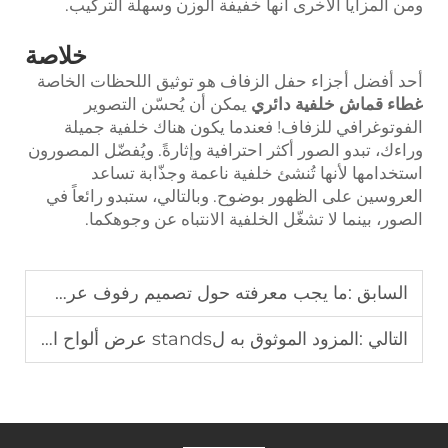
ومن المزايا الأخرى أنها خفيفة الوزن وسهلة التركيب.
خلاصة
أحد أفضل أجزاء حفل الزفاف هو توثيق اللحظات الخاصة
غطاء قماش خلفية دائري
يمكن أن يُحسّن التصوير
الفوتوغرافي للزفاف! فعندما يكون هناك خلفية جميلة
وراءك، تبدو الصور أكثر احترافية وإثارةً. ويُفضّل المصورون
استخدامها لأنها تُنشئ خلفية ناعمة وجذّابة تساعد
العروسين على الظهور بوضوح. وبالتالي، ستبدو رائعاً في
الصور، بينما لا تشغّل الخلفية الانتباه عن وجوهكما.
السابق :
ما يجب معرفته حول تصميم رفوف عرض الألعاب المخصصة
التالي :
المزود الموثوق به لstands عرض ألواح الرغوة البلاستيكية (PVC)