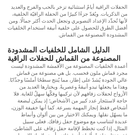
الحفلات الراقية أيامٌ استثنائية تزخر بالحب والفرح والعديد
من الذكريات. ويُعَدّ جزءًا كبيرًا من الحفلة الراقيّة الخلفية،
لأنها تُحدِّد الإعداد التصويري وتجعل الحدث أكثر جمالًا. ومن
أفضل الطرق للحصول على خلفية أنيقة استخدام الخلفيات
المشدودة المصنوعة من القماش.
الدليل الشامل للخلفيات المشدودة
المصنوعة من القماش للحفلات الراقية
أعمدة الخلفيات المصنوعة من الأقمشة المشدودة ليست
مجرد قماش ملون فحسب. بل هي مصنوعة من قماش
عالي الجودة يُشدّ على إطار، مما يُنتج سطحًا أملسًا وجذّابًا.
وهذا ما يجعلها تبدو أنيقةً وعصريةً. ويختارها العديد من
الأزواج لحفلات زفافهم لأن تركيبها وفكّها سهلٌ للغاية. فلا
حاجة لاستئجار عدد كبير من الأشخاص؛ إذ يمكن لبضعة
أشخاص فقط إنجاز المهمة بسرعة. كما أنها خفيفة الوزن،
ما يسهّل نقلها. ويمكنك الاختيار من بين ألوان وأنماط
عديدة لتتناسب مع موضوع حفل زفافك. فعلى سبيل
المثال، إذا كنت تخطط لإقامة حفل زفاف على الشاطئ،