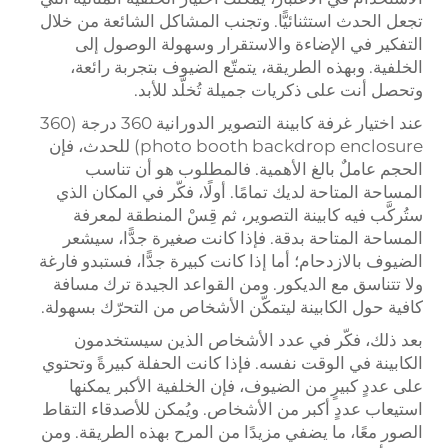
تجعل الحدث استثنائيًّا. وتجنب المشاكل الشائعة من خلال
التفكير في الإضاءة والاستقرار وسهولة الوصول إلى
الخلفية. وبهذه الطريقة، يتمتّع الضيوف بتجربة رائعة،
وتحصل أنت على ذكريات جميلة تُخلَّد للأبد.
عند اختيار غرفة كابينة التصوير الدورانية 360 درجة (360
photo booth backdrop enclosure) للحدث، فإن
الحجم عاملٌ بالغ الأهمية. فالمطلوب هو أن تناسب
المساحة المتاحة لديك تمامًا. أولًا، فكّر في المكان الذي
ستُركَّب فيه كابينة التصوير، ثم قِسْ المنطقة لمعرفة
المساحة المتاحة بدقة. فإذا كانت صغيرة جدًّا، سيشعر
الضيوف بالازدحام؛ أما إذا كانت كبيرة جدًّا، فستبدو فارغة
ولا تتناسق مع الديكور. ومن القواعد الجيدة ترك مسافة
كافية حول الكابينة ليتمكّن الأشخاص من التحرّك بسهولة.
بعد ذلك، فكّر في عدد الأشخاص الذين سيستخدمون
الكابينة في الوقت نفسه. فإذا كانت الحفلة كبيرةً وتحتوي
على عددٍ كبيرٍ من الضيوف، فإن الخلفية الأكبر يمكنها
استيعاب عددٍ أكبر من الأشخاص. ويُمكن للأصدقاء التقاط
الصور معًا، ما يضفي مزيدًا من المرح بهذه الطريقة. ومن