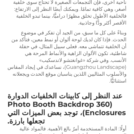
ناحية أخرى، فإن التجمعات الصغيرة لا تحتاج سوى خلفية
أصغر، وهي كافية تمامًا. ويمكنك أيضًا النظر إلى الارتفاع:
فالخلفية الأطول تخلق مظهرًا دراميًّا، بينما تبدو الخلفية
الأقصر أكثر ودًّا وجاذبية.
وبناءً على كل ما سبق، من الجيد أن تفكر في موضوع
الحدث. فإذا كان لديك لوحة ألوان أو نمط معين، فتأكد من
أن الخلفية تتماشى معه. فعلى سبيل المثال، في حفلة
شاطئية، تكون الألوان الزاهية والأنماط المرحة هي
الأنسب. وفي شركة «غوانغتشو لاندسكيب»
(Guangzhou Landscape)، نساعدك في إيجاد المقاس
والأسلوب المثاليين اللذين يناسبان موقع الحدث ويجعلانه
استثنائيًّا.
عند النظر إلى كابينات الخلفيات الدوارة
(360 Photo Booth Backdrop
Enclosures)، توجد بعض الميزات التي
تجعلها بارزة.
أولًا: المادة المستخدمة أمرٌ بالغ الأهمية. فالمواد عالية