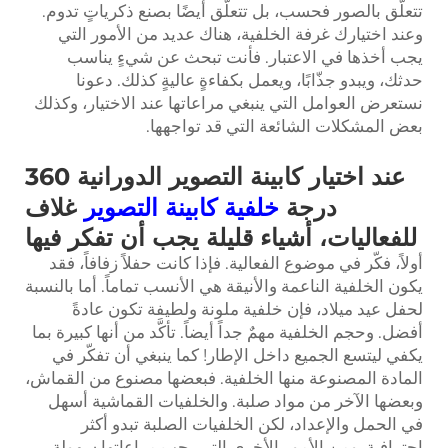
تتعلّق بالصور فحسب، بل تتعلّق أيضًا بصنع ذكرياتٍ تدوم.
وعند اختيارك غرفة الخلفية، هناك عديد من الأمور التي
يجب أخذها في الاعتبار. فأنت تبحث عن شيءٍ يناسب
حدثك، ويبدو جذّابًا، ويعمل بكفاءةٍ عاليةٍ كذلك. دعونا
نستعرض العوامل التي ينبغي مراعاتها عند الاختيار، وكذلك
بعض المشكلات الشائعة التي قد تواجهها.
عند اختيار كابينة التصوير الدورانية 360
درجة
خلفية كابينة التصوير
غلاف
للفعاليات، أشياء قليلة يجب أن تفكر فيها
أولاً، فكّر في موضوع الفعالية. فإذا كانت حفلاً زفافاً، فقد
يكون الخلفية الناعمة والأنيقة هي الأنسب تماماً. أما بالنسبة
لحفل عيد ميلاد، فإن خلفية ملونة ولطيفة تكون عادةً
أفضل. وحجم الخلفية مهمٌ جداً أيضاً. تأكَّد من أنها كبيرة بما
يكفي ليتسع الجميع داخل الإطار! كما ينبغي أن تفكّر في
المادة المصنوعة منها الخلفية. فبعضها مصنوع من القماش،
وبعضها الآخر من مواد صلبة. والخلفيات القماشية أسهل
في الحمل والإعداد، لكن الخلفيات الصلبة تبدو أكثر
احترافية. ومن الأمور الأخرى التي يجب مراعاتها سهولة