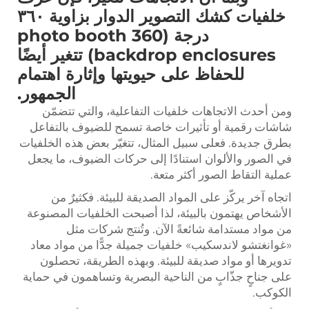
خلفيات كشك التصوير الدوار بزاوية ٣٦٠
درجة (360 photo booth
backdrop enclosures) تتغير أيضًا
للحفاظ على حيويتها وإثارة اهتمام
الجمهور.
ومن أحدث الاتجاهات خلفيات التفاعلية، والتي تتضمّن
شاشات رقمية أو تأثيرات خاصة تسمح للضيوف بالتفاعل
بطرق جديدة. فعلى سبيل المثال، تتغيّر بعض هذه الخلفيات
في الصور والألوان استنادًا إلى حركات الضيوف، ما يجعل
عملية التقاط الصور أكثر متعة.
اتجاه آخر يركّز على المواد الصديقة للبيئة. فكثيرٌ من
الأشخاص يهتمون بالبيئة، لذا أصبحت الخلفيات المصنوعة
من مواد مستدامة شائعةً الآن. وتُنتج شركات مثل
«غوانغتشو لاندسكيب» خلفيات جميلة جدًّا من مواد معاد
تدويرها أو مواد صديقة للبيئة. وبهذه الطريقة، تحصلون
على جناحٍ جذّابٍ من الناحية البصرية وتساهمون في حماية
الكوكب.