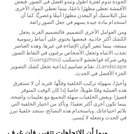
الجودة تدوم لفترة أطول وتبدو أفضل في الصور. فبعض
الأقمشة تعطي مظهرًا ناعمًا، بينما تعطي المواد الأخرى
مثل البلاستيك أو المعدن مظهرًا أنيقًا وعصريًّا. كما أن
استخدام مادة جيدة يسهم في جعل الصور رائعة.
ومن العوامل الأخرى التصميم. فالتصميم الفريد يجعل
الكشك أكثر جاذبية. فبعضها يحتوي على أنماط رسومية
ممتعة، بينما تتغير ألوان الإضاءة في غيرها. وهذه العناصر
تجذب الانتباه وتجعل الأشخاص يرغبون في التقاط الصور.
وفي شركة قوانغتشو لاندسكيب (Guangzhou
Landscape)، نقدّم تصاميم إبداعية تجعل كشك التصوير
الجزء الأفضل في الحدث.
وأخيرًا، سهولة تركيب الخلفية وفكّها. فتريد أن لا تستغرق
هذه العملية وقتًا طويلاً، خاصةً إذا كان الوقت المتوفر
قصيرًا. وبعض الخلفيات سهلة التجميع مع تعليمات واضحة،
بينما تكون أخرى أكثر تعقيدًا. وتأكد من اختيار الخلفية التي
تلائم احتياجاتك. وباستخدام هذه النصائح، ستجد خلفيةً تبرز
في الحدث وتجعله لا يُنسى.
وبما أن الاتجاهات تتغير، فإن غرف