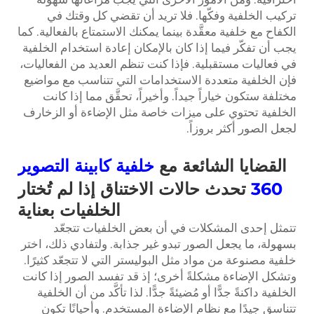
تركيب الخلفية وفكّها. فلا تريد أن تقضي كل وقتك في
الكفاح مع خلفية معقَّدة بينما يمكنك الاستمتاع بالفعالية. كما
يجب أن تفكّر فيما إذا كان بالإمكان إعادة استخدام الخلفية
في فعاليات مستقبلية. فإذا كنت تنظم العديد من الفعاليات،
فإن الخلفية متعددة الاستخدامات التي تتناسب مع مواضيع
مختلفة ستكون خياراً جيداً. وأخيراً، تحقَّق مما إذا كانت
الخلفية تحتوي على ميزات خاصة مثل الإضاءة أو الزخارف
لجعل الصور أكثر بروزاً.
القضايا الشائعة مع
خلفية كابينة التصوير
360
تحدث حالات الاختناق إذا لم تُختار
الخلفيات بعناية
تتمثل إحدى المشكلات في أن بعض الخلفيات تتجعّد
بسهولة، ما يجعل الصور تبدو غير جذابة. ولتفادي ذلك، اختر
خلفية مصنوعة من مواد مثل البوليستر التي لا تتجعّد كثيرًا.
وتشكل الإضاءة مشكلةً أخرى؛ إذ قد تفسد الصور إذا كانت
الخلفية داكنةً جدًّا أو مُضيئةً جدًّا. لذا تأكَّد من أن الخلفية
تتناسق جيدًا مع نظام الإضاءة المستخدم. وأحيانًا تكون