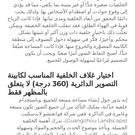
الخلفيات صغيرة جدًّا أو غير متينة بما يكفي، مما قد يؤدي
إلى وقوع حوادث أو اصطدام الأشخاص بها. ولذلك يجب
دائمًا التحقق من أبعاد الخلفية ومدى ثباتها. فإذا كانت الرياح
قويةً في الهواء الطلق، فقد تنقلب الخلفية الخفيفة. ويمكن
تجنُّب ذلك باختيار خلفية ذات وزن أكبر أو تثبيتها بشكل
محكم. وأخيرًا، فكِّر في سهولة دخول الضيوف إلى منطقة
الكابينة المصوَّرة والخروج منها. فإذا كانت المساحة ضيِّقةً
جدًّا، أصبح التقاط الصور أمرًا صعبًا. ويجب أن يكون
التصميم مُراعيًا لسهولة الوصول للجميع.
اختيار غلاف الخلفية المناسب لكابينة
التصوير الدائرية (360 درجة) لا يتعلق
بالمظهر فقط
إنه يدور حول إنشاء مساحة ممتعة للجميع. وباستخدام
خلفية جذّابة، يمكنك التأكد من أن جميع الصور تكون ممتعة
وغامرة في الذاكرة. ففي شركة قوانغتشو لاندسكيب
(Guangzhou Landscape)، ندرك أهمية الخلفية
الجميلة. وبأخذ موضوع الحدث والحجم والمواد وسهولة
الاستخدام في الاعتبار، يمكنك اختيار الخلفية المثالية التي