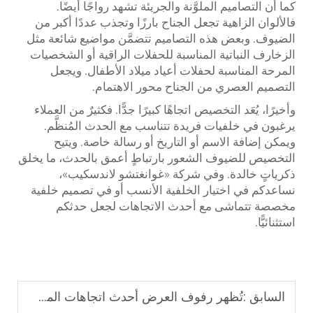
كما أن التصاميم الملوَّنة والجريئة تشهد رواجًا أيضًا.
فالألوان الزاهية تجعل الجناح بارزًا وتجذب عددًا أكبر من
الضيوف. وبعض هذه التصاميم تتضمَّن مواضيع شائعة مثل
الزخارف النباتية المناسبة للحفلات الراقية أو الشخصيات
المرحة المناسبة لحفلات أعياد ميلاد الأطفال. ويجعل
التصميم العصري من الجناح محور الاهتمام.
وأخيرًا، يُعَد التخصيص اتجاهًا كبيرًا جدًّا. فكثيرٌ من العملاء
يرغبون في خلفيات فريدة تتناسب مع الحدث المُنظَّم.
ويمكن إضافة الاسم أو التاريخ أو رسالة خاصة. ويتيح
التخصيص للضيوف الشعور بارتباطٍ أعمق بالحدث، ما يخلق
ذكرياتٍ خالدة. وفي شركة «غوانغتشو لاندسكيب»،
نساعدكم في اختيار الخلفية الأنسب أو في تصميم خلفية
مخصصة تتماشى مع أحدث الاتجاهات لجعل حدثكم
استثنائيًّا.
السابق :
تُظهر رفوف العرض أحدث اتجاهات المشهد