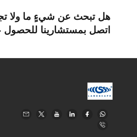
هل تبحث عن شيءٍ ما ولا تج
اتصل بمستشارينا للحصول عل