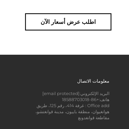
اطلب عرض أسعار الآن
معلومات الاتصال
البريد الإلكتروني:
[email protected]
هاتف:
+86-18588703018
Office add : غرفة 414، رقم 125، طريق
هوانغيوان، منطقة باييون، مدينة قوانغتشو،
مقاطعة قوانغدونغ