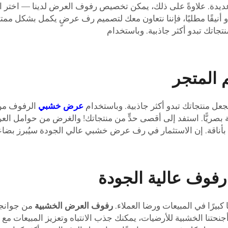
ديدة. علاوةً على ذلك، يمكن تخصيص رفوف العرض لدينا — اختر ا
يقًا مطليًا، فإننا نتعاون معك لتصميم رف عرضٍ يكمل بشكل ممتاز
جاتك تبدو أكثر جاذبية. وباستخدام
 المتجر
جعل منتجاتك تبدو أكثر جاذبية. وباستخدام
عرض خشبي
الرفوف من
بصريًّا. استفد إلى أقصى حدٍّ من منتجاتك! والغرض من حوامل ال
بأناقة. إن الاستثمار في رف عرض خشبي عالي الجودة سيُبرز بضاعت
فوف عالية الجودة
يرًا في المبيعات ورضا العملاء.
رفوف العرض الخشبية
من جوانج
تنا الخشبية للأرضيات، يمكنك جذب الانتباه وتعزيز المبيعات م