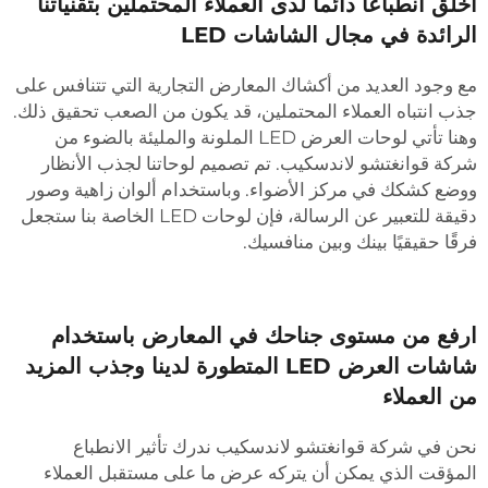
خلق انطباعاً دائماً لدى العملاء المحتملين بتقنياتنا
لرائدة في مجال الشاشات LED
ع وجود العديد من أكشاك المعارض التجارية التي تتنافس على
ذب انتباه العملاء المحتملين، قد يكون من الصعب تحقيق ذلك.
وهنا تأتي لوحات العرض LED الملونة والمليئة بالضوء من
ركة قوانغتشو لاندسكيب. تم تصميم لوحاتنا لجذب الأنظار
وضع كشكك في مركز الأضواء. وباستخدام ألوان زاهية وصور
دقيقة للتعبير عن الرسالة، فإن لوحات LED الخاصة بنا ستجعل
رقًا حقيقيًا بينك وبين منافسيك.
رفع من مستوى جناحك في المعارض باستخدام
شاشات العرض LED المتطورة لدينا وجذب المزيد
ن العملاء
حن في شركة قوانغتشو لاندسكيب ندرك تأثير الانطباع
لمؤقت الذي يمكن أن يتركه عرض ما على مستقبل العملاء