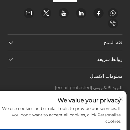
فئة المنتج
روابط سريعة
معلومات الاتصال
البريد الإلكتروني:
[email protected]
هاتف:
+86-18588703018
Office add : غرفة 414، رقم 125، طريق هوانغيوان، منطقة
We value your privacy
باييون، مدينة قوانغتشو، مقاطعة قوانغدونغ
We use cookies and similar tools to provide our services. If
you don't want to accept all cookies, click Personalize
حقوق النشر © شركة قوانغتشو لاندسكيب للتكنولوجيا
cookies.
المحدودة، جميع الحقوق محفوظة. -
سياسة الخصوصية
-
المدونة