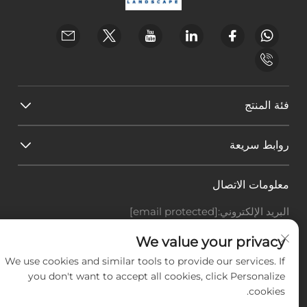
فئة المنتج
روابط سريعة
معلومات الاتصال
البريد الإلكتروني:
[email protected]
هاتف:
+86-18588703018
Office add : غرفة 414، رقم 125، طريق هوانغيوان، منطقة
We value your privacy
باييون، مدينة قوانغتشو، مقاطعة قوانغدونغ
We use cookies and similar tools to provide our services. If
you don't want to accept all cookies, click Personalize
حقوق النشر © شركة قوانغتشو لاندسكيب للتكنولوجيا
cookies.
المحدودة، جميع الحقوق محفوظة. -
سياسة الخصوصية
-
المدونة