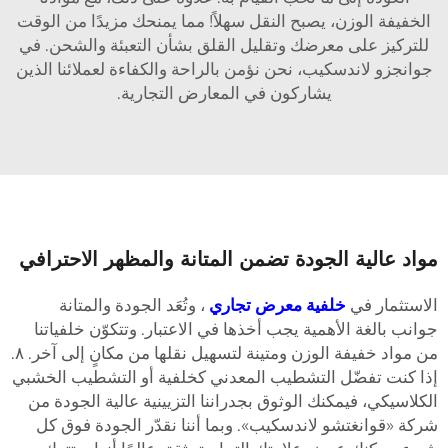
الخفيفة الوزن، يصبح النقل سهلاً! مما يمنحك مزيدًا من الوقت
للتركيز على معرضك وتقليل القلق بشأن التعبئة والشحن. في
جوانجزو لاندسكيب، نحن نؤمن بالراحة والكفاءة لعملائنا الذين
يشاركون في المعارض التجارية.
واد عالية الجودة تضمن المتانة والمظهر الاحترافي
لاستثمار في
خلفية معرض تجاري
، وتُعَد الجودة والمتانة
وانب بالغة الأهمية يجب أخذها في الاعتبار. وتتكوّن خلفياتنا
من مواد خفيفة الوزن ومتينة لتسهيل نقلها من مكانٍ إلى آخر. ٨.
ذا كنت تفضّل التشطيب المعدني كخلفية أو التشطيب الخشبي
لكلاسيكي، فيمكنك الوثوق بجدراننا التزيينية عالية الجودة من
ركة «قوانغتشو لاندسكيب». وبما أننا نقدّر الجودة فوق كل