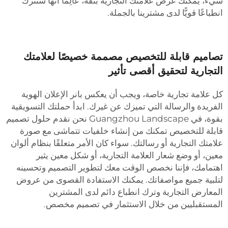
يء، يمكنك عرض علامتك التجارية بثقة، عالِمًا أنها ستترك
نطباعًا قويًّا لدى مشترينا بالجملة.
صاميم قابلة للتخصيص مصممة خصيصًا لعلامتك
لتجارية لتحقيق أقصى تأثير
ل علامة تجارية خاصة، ويجب أن يعكس بانر الإعلان الهوية
لفريدة والرسالة التي تميزك عن غيرك. ابدأ حملتك التسويقية
بقوة، في Guangzhou Landscape نحن نقدم حلول تصميم
ابلة للتخصيص تمكنك من إنشاء خلفيات تتماشى مع صورة
لامتك التجارية أو رسالتك. سواء كان الأمر متعلقًا بنظام ألوان
عين، أو وضع شعار العلامة التجارية، أو شكل معين يثير
هتمامك، فإننا نخصص الوقت معك لتطوير التصميم وتحسينه
تلبية جميع مواصفاتك. يمكنك الاستفادة القصوى من عروض
لمعارض التجارية وترك انطباع دائم لدى المشترين
لمستقبليين من خلال الاستثمار في تصميم مخصص.