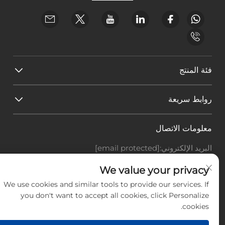
فئة المنتج
روابط سريعة
معلومات الاتصال
البريد الإلكتروني:
[email protected]
هاتف:
+86-18588703018
Office add : غرفة 414، رقم 125، طريق هوانغيوان، منطقة
We value your privacy
باييون، مدينة قوانغتشو، مقاطعة قوانغدونغ
We use cookies and similar tools to provide our services. If
you don't want to accept all cookies, click Personalize
حقوق النشر © شركة قوانغتشو لاندسكيب للتكنولوجيا
cookies.
المحدودة، جميع الحقوق محفوظة. -
سياسة الخصوصية
-
المدونة