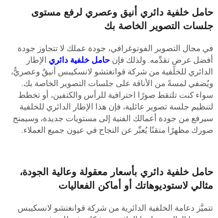
امل خلفية دائري أنيق وعصري لرفع مستوى
لسات التصوير الخاصة بك
ي مجال التصوير الفوتوغرافي، جودة عملك لا تتجاوز جودة
فضل عرضٍ تقدِّمه. ولذلك فإن
حامل خلفية دائري
الإطار
لدائري للخلفية من شركة قوانغتشو لانسكيبس أنيقٌ وعصريٌّ،
يُضفي لمسةً من الأناقة على جلسات التصوير الخاصة بك.
واء كنت تلتقط صورًا احترافية للرأس والكتفين، أو تخطط
تنظيم جلسة تصوير عائلية، فإن هذا الإطار الدائري للخلفية
يرفع من جودة أعمالك الفنية إلى مستويات جديدة، وسيمنح
ورك مظهرًا متقنًا يُعبِّر عن النجاح في عيون جميع العملاء.
امل خلفية دائري بأسعار معقولة وعالية الجودة،
ثالي لاستوديوهاتك أو أماكن الفعاليات
تميَّز دعامة الخلفية الدائرية من شركة قوانغتشو لانسكيبس