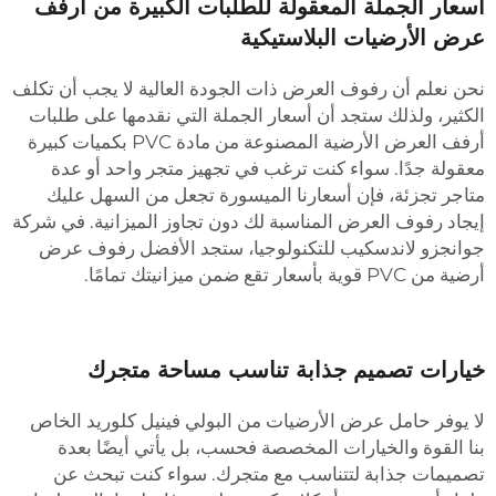
سعار الجملة المعقولة للطلبات الكبيرة من أرفف
رض الأرضيات البلاستيكية
حن نعلم أن رفوف العرض ذات الجودة العالية لا يجب أن تكلف
لكثير، ولذلك ستجد أن أسعار الجملة التي نقدمها على طلبات
أرفف العرض الأرضية المصنوعة من مادة PVC بكميات كبيرة
عقولة جدًا. سواء كنت ترغب في تجهيز متجر واحد أو عدة
تاجر تجزئة، فإن أسعارنا الميسورة تجعل من السهل عليك
يجاد رفوف العرض المناسبة لك دون تجاوز الميزانية. في شركة
وانجزو لاندسكيب للتكنولوجيا، ستجد الأفضل
رفوف عرض
رضية من PVC قوية
بأسعار تقع ضمن ميزانيتك تمامًا.
يارات تصميم جذابة تناسب مساحة متجرك
ا يوفر حامل عرض الأرضيات من البولي فينيل كلوريد الخاص
نا القوة والخيارات المخصصة فحسب، بل يأتي أيضًا بعدة
صميمات جذابة لتتناسب مع متجرك. سواء كنت تبحث عن