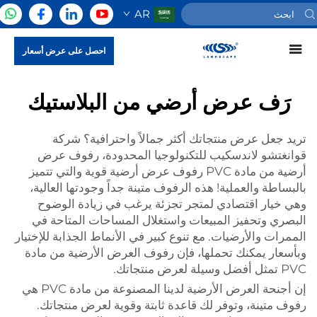
AR
احصل على عرض أسعار
رَف عرض أرضي من البلاستيك
تريد جعل عرض منتجاتك أكثر جمالاً واحترافية؟ شركة
قوانغتشو لاندسكيب للتكنولوجيا المحدودة، رفوف عرض
أرضية من مادة PVC
رفوف عرض أرضية قوية
والتي تتميز
بالبساطة والعملية! هذه الرفوف متينة جداً وجودتها العالية،
وهي خيار اقتصادي لمتجر تجزئة يرغب في زيادة الوضوح
البصري وتحفيز المبيعات واستغلال المساحات المتاحة في
الممرات والأرضيات. مع تنوع كبير في الأنماط الجذابة للإختيار
وبأسعار يمكنك تحملها، فإن رفوف العرض الأرضية من مادة
PVC تمثل أفضل وسيلة لعرض منتجاتك.
إن أجنحة العرض الأرضية لدينا المصنوعة من مادة PVC هي
رفوف متينة، وتوفر لك قاعدة ثابتة وقوية لعرض منتجاتك.