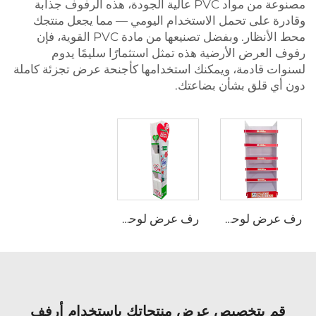
مصنوعة من مواد PVC عالية الجودة، هذه الرفوف جذابة
وقادرة على تحمل الاستخدام اليومي — مما يجعل منتجك
محط الأنظار. وبفضل تصنيعها من مادة PVC القوية، فإن
رفوف العرض الأرضية هذه تمثل استثمارًا سليمًا يدوم
لسنوات قادمة، ويمكنك استخدامها كأجنحة عرض تجزئة كاملة
دون أي قلق بشأن بضاعتك.
رف عرض لوحة رغوية من مادة PVC LjADB0004
رف عرض لوحة رغوية من مادة PVC LjADB0005
قم بتخصيص عرض منتجاتك باستخدام أرفف