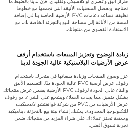
راز أنيق وعصري أو كلاسيكي وتقليدي، فإن لدينا بالضبط ما
حتاجه. وبفضل المنحنيات الأنيقة التي تجمعها مع خطوط
نظيفة، تساعد دعامات PVC الأرضية الخاصة بنا في إضافة
مسة من الأناقة إلى مساحة البيع بالتجزئة الخاصة بك، مع
لاستفادة القصوى من منتجاتك.
يادة الوضوح وتعزيز المبيعات باستخدام أرفف
رض الأرضيات البلاستيكية عالية الجودة لدينا
زز وضوح المنتجات وزيادة مبيعاتها في متجرك باستخدام
رفوف عرض أرضية PVC عالية الجودة منّا. التصميم الأنيق
والبناء عالي الجودة لرفوف PVC الأرضية يضمن عرض منتجاتك
شكل متميز، مما يجذب العملاء ويشجع على الشراء. مع رفوف
عرض الأرضيات من PVC من شركة قوانغتشو لاندسكيب
لتكنولوجيا المحدودة، يمكنك إنشاء بيئة بيع بالتجزئة ديناميكية
ممتعة تحفز عملاءك على شراء المزيد من منتجاتك ضمن
جربة تسوق أفضل.