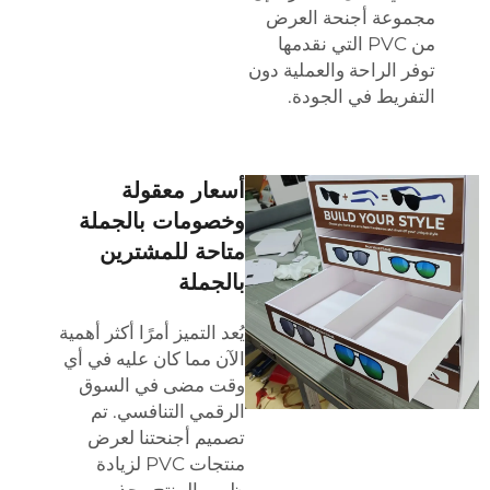
مجموعة أجنحة العرض
من PVC التي نقدمها
توفر الراحة والعملية دون
التفريط في الجودة.
أسعار معقولة
وخصومات بالجملة
متاحة للمشترين
بالجملة
يُعد التميز أمرًا أكثر أهمية
الآن مما كان عليه في أي
وقت مضى في السوق
الرقمي التنافسي. تم
تصميم أجنحتنا لعرض
منتجات PVC لزيادة
ظهور المنتج وجذب