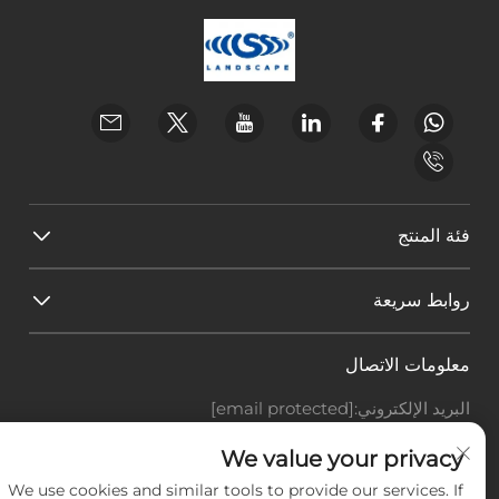
فئة المنتج
روابط سريعة
معلومات الاتصال
البريد الإلكتروني:
[email protected]
هاتف:
+86-18588703018
Office add : غرفة 414، رقم 125، طريق هوانغيوان، منطقة
We value your privacy
باييون، مدينة قوانغتشو، مقاطعة قوانغدونغ
We use cookies and similar tools to provide our services. If