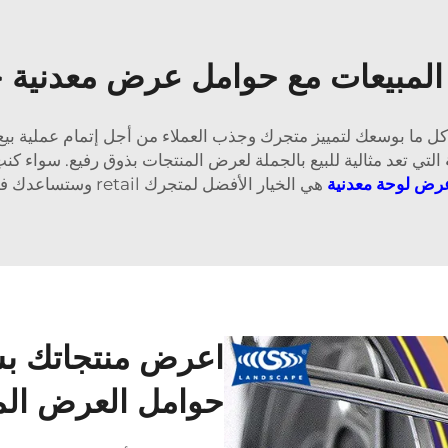
 المبيعات مع حوامل عرض معدنية ج
فعل كل ما بوسعك لتمييز متجرك وجذب العملاء من أجل إتمام عملية 
التي تعد مثالية للبيع بالجملة لعرض المنتجات بذوق رفيع. سواء ك
رض لوحة معدنية
هي الخيار الأفضل لمتجرك retail وستساعدك في عرض بضاعتك بشكلٍ جذّاب.
اعرض منتجاتك ب
حوامل العرض المع