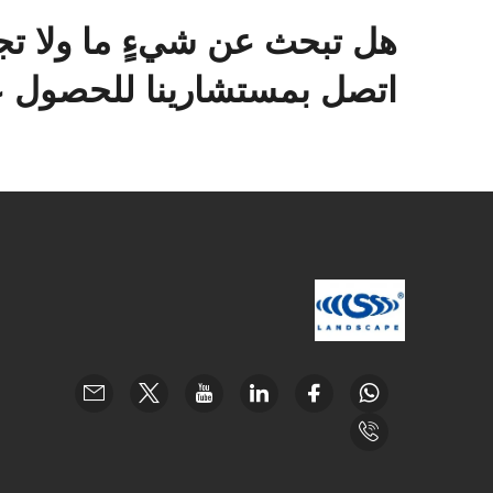
هل تبحث عن شيءٍ ما ولا تج
اتصل بمستشارينا للحصول عل