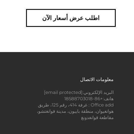
اطلب عرض أسعار الآن
معلومات الاتصال
البريد الإلكتروني:
[email protected]
هاتف:
+86-18588703018
Office add : غرفة 414، رقم 125، طريق
هوانغيوان، منطقة باييون، مدينة قوانغتشو،
مقاطعة قوانغدونغ