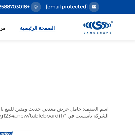
+86-18588703018
[email protected]
الصفحة الرئيسية
من
الشركة تأسست في *D:Yaya-PromotionAllBackupWebsite_20120721webyaya-pg1234_new/tableboard(1).