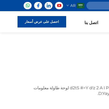
AR
احصل على عرض أسعار
اتصل بنا
اسم الصنف: حامل عرض معدني حديث ومتين للبيع بالجملة للمشتري - 500 قطعة الصفحة 3 من 9 /d2t5 #=Y d!z 2 A I P i O v V r X t- x |x لوحة طاولة معلومات