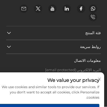
فئة المنتج
روابط سريعة
معلومات الاتصال
البريد الإلكتروني:
[email protected]
هاتف:
+86-18588703018
We value your privacy
Office add : غرفة 414، رقم 125، طريق هوانغيوان، منطقة
باييون، مدينة قوانغتشو، مقاطعة قوانغدونغ
We use cookies and similar tools to provide our services. If
you don't want to accept all cookies, click Personalize
حقوق النشر © شركة قوانغتشو لاندسكيب للتكنولوجيا
cookies.
المحدودة، جميع الحقوق محفوظة. -
سياسة الخصوصية
-
المدونة