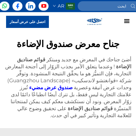
AR
احصل على عرض أسعار
جناح معرض صندوق الإضاءة
أضئ جناحك في المعرض مع جديد ومبتكر
قوائم صناديق
الإضاءة
! وعندما يتعلق الأمر بجذب الزوّار إلى أجنحة المعارض
التجارية، فإن التميُّز هو ما يحقِّق النتيجة المنشودة. وتوفِّر
شركة «قوانغتشو لاندسكيب» (Guangzhou Landscape)
وحدات عرض أنيقة وعصرية
صندوق عرض مضيء
تُبرز
علامتك التجارية ليس فقط، بل تترك أيضًا انطباعًا دائمًا لدى
زوّار المعرض. ونود أن نستكشف معكم كيف يمكن لمنتجاتنا
المتميِّزة
قوائم صناديق الإضاءة
على تحقيق وضوح عالي
للعلامة التجارية وتأثير كبير في أي حدث.