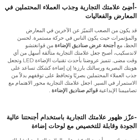
أضِئ علامتك التجارية وجذب العملاء المحتملين في
لمعارض والفعاليات
د يكون من الصعب التميّز عن الآخرين في المعارض
المؤتمرات حيث يكون الناس في حركة مستمرة. لحسن
لحظ، مع
أجنحة عرض صناديق الإضاءة
من قوانغتشو
اندسكيب، أصبح جعل علامتك التجارية متألقة أسهل من أي
وقت مضى. تتميز عروضنا بأحدث تقنيات الإضاءة LED وتجعل
ويتك البصرية ورسالتك بارزة! إن إضاءة كشكك تساعد على
ذب العملاء المحتملين بصريًا وتحافظ على توقفهم بدلاً من
لاستمرار في السير. اجعل علامتك التجارية محور الاهتمام مع
صاميمنا الإبداعية
قوائم صناديق الإضاءة
.
عزّز ظهور علامتك التجارية باستخدام أجنحتنا عالية
لجودة وقابلة للتخصيص مع لوحات إضاءة