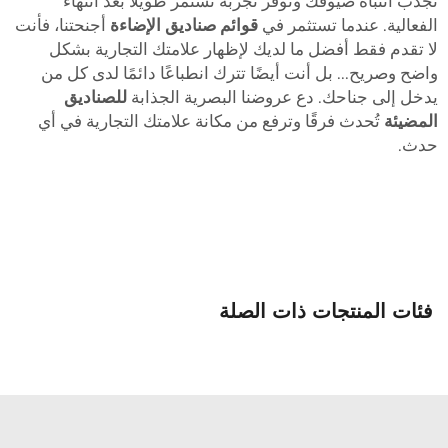
جذب انتباه ضيوفك وتوفر تجربة تستمر طويلًا بعد انتهاء
لفعالية. عندما تستثمر في
قوائم صناديق الإضاءة
أجنحتنا، فأنت
ا تقدم فقط أفضل ما لديك لإظهار علامتك التجارية بشكل
اضح وصريح... بل أنت أيضًا تترك انطباعًا دائمًا لدى كل من
دخل إلى جناحك. دع عروضنا البصرية الجذابة
للصناديق
لمضيئة
تُحدث فرقًا وترفع من مكانة علامتك التجارية في أي
دث.
فئات المنتجات ذات الصلة