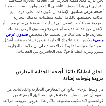
حن ندرك مدى أهمية التعرّف على العلامة التجارية لنشاطك
لتجاري في هذا السوق التنافسي الشديد. ولهذا السبب صممنا
جنحة عرض صناديق الإضاءة
أن تكون ذات أعلى جودة، مع
مكانية تخصيصها بالكامل لتلبية متطلبات علامتك التجارية
لفردية. سواء كنت تسعى إلى تسليط الضوء على منتج معين، أو
لإعلان عن خدمة جديدة، أو حتى رفع مستوى الوعي بعلامتك
لتجارية، فإننا نساعدك في تصميم حلٍّ مخصصٍ
صندوق عرض
ضيء
يعكس رؤية علامتك التجارية. فنحن نستخدم فقط أفضل
لمواد والتقنيات، لذا يمكنك الاعتماد على أن علامتك التجارية
تبرز وتترك انطباعًا قويًّا لدى الحاضرين في الفعاليات.
اخلق انطباعًا دائمًا بأجنحتنا الجذابة للمعارض
زودة بلوحات إضاءة
ي وسط الزحام الناتج عن المعارض التجارية والفعاليات، من
لمهم أن تميز نفسك.
أجنحة عرض الصناديق المضيئة
من
وانغتشو لاندسكيب مصنوعة لتلائم هذا الغرض. عروضنا الرائعة