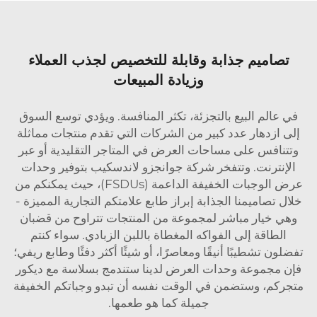
تصاميم جذابة وقابلة للتخصيص لجذب العملاء
وزيادة المبيعات
في عالم البيع بالتجزئة، تكثر المنافسة. ويؤدي توسع السوق
إلى ازدهار عدد كبير من الشركات التي تقدم منتجات مماثلة
وتتنافس على مساحات العرض في المتاجر التقليدية أو عبر
الإنترنت. وتتفخر شركة جوانجزو لاندسكيب بتوفير وحدات
عرض الوجبات الخفيفة الداعمة (FSDUs)، حيث يمكنكم من
خلال تصاميمنا الجذابة إبراز طابع علامتكم التجارية المميزة -
وهي خيار مباشر لمجموعة من المنتجات تتراوح من قضبان
الطاقة إلى الفواكه المغطاة باللبن الزبادي. سواء كنتم
تفضلون تشطيبًا أنيقًا ومعاصرًا، أو شيئًا أكثر دفئًا وطابع ريفي؛
فإن مجموعة وحدات العرض لدينا ستندمج بسلاسة مع ديكور
متجركم، وستضمن في الوقت نفسه أن تبدو وجباتكم الخفيفة
جميلة كما هو طعمها.