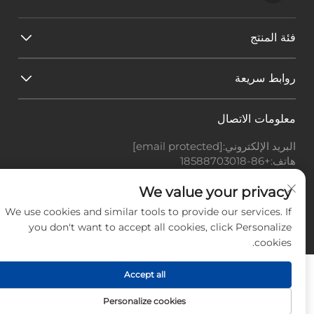
فئة المنتج
روابط سريعة
معلومات الاتصال
البريد الإلكتروني:
[email protected]
هاتف:
+86-18588703018
Office add : غرفة 414، رقم 125، طريق هوانغيوان، منطقة
باييون، مدينة قوانغتشو، مقاطعة قوانغدونغ
We value your privacy
We use cookies and similar tools to provide our services. If
حقوق النشر © شركة قوانغتشو لاندسكيب للتكنولوجيا
you don't want to accept all cookies, click Personalize
المحدودة، جميع الحقوق محفوظة. -
سياسة الخصوصية
-
المدونة
cookies.
Accept all
Personalize cookies