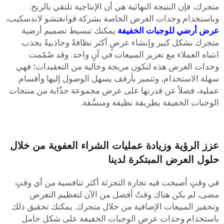
تجرك، فإن النتيجة النهائية هي أن الإنتاجية تلتقي بالربح.
باستخدام وحدات العرض الخاصة بشركة قوانغتشو لاندسكيب،
رض أرضي للوجبات الخفيفة
يمكنك تبسيط تصميم أرضية
تجرك بشكل كبير وإنشاء عرضٍ أكثر نظافةً وجاذبيةً يجذب
نتباه العملاء مع تعزيز المبيعات في آنٍ واحد. وقد صُمّمت
حدات العرض هذه لتكون مريحة وخالية من التعقيدات؛ فهي
هلة الاستخدام، وتتميز بأرفف يسهل الوصول إليها وأقسام
ملية، فضلاً عن قدرتها على عرض مجموعة جذّابة من منتجات
لوجبات الخفيفة بطريقة نظيفة ومنسَّقة.
زز الرؤية وزيادة عمليات الشراء العفوية من خلال
لول العرض المبتكرة لدينا
ي وقتٍ أصبحت فيه تجارة التجزئة أكثر تنافسية من أي وقتٍ
ضى، لم يكن هناك وقتٌ أفضل من الآن لتعظيم التعرض
تحفيز المبيعات الإضافية من خلال متجرك. يمكنك تحقيق ذلك
استخدام وحدات عرض الوجبات الخفيفة على شكل حامل