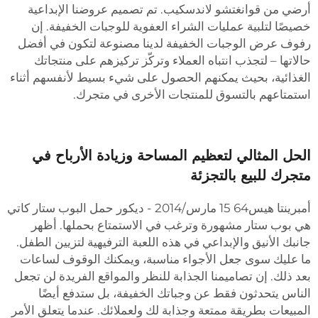
رضي من قوانغتشو لاندسكيب. تم تصميم عروضنا الإبداعية
صيصًا لتلبية عمليات الشراء العفوية للوجبات الخفيفة. إن
فوف عرض الوجبات الخفيفة لدينا مصنوعة لتكون في أفضل
الاتها – لتجذب انتباه العملاء وتركّز تركيزهم على منتجاتك
لغذائية، بحيث يمكنهم الحصول على شيء بسيط لأنفسهم أثناء
ستمتاعهم بالتسوق للمنتجات الأخرى في متجرك.
لحل المثالي لتعظيم المساحة وزيادة الأرباح في
تجرك للبيع بالتجزئة
أمبرينتا هيس64 15 مارس/2014 - ديكور حمل البوب ستار كاتي
ي بوب ستار مشهورة وترغب في الاستمتاع بحملها. أظهر
انبك الأنيق والإبداعي في هذه اللعبة الترفيهية لتزيين الطفل.
ا عليك سوى جعل الأجواء مناسبة، ويمكنك الوقوف لساعات
عد ذلك. إن تصاميمنا الجذابة للنظر والمواقع الفريدة لن تجعل
لناس يتحدثون فقط عن وجباتك الخفيفة، بل ستدفع أيضًا
لمبيعات بطريقة ممتعة وجذابة لك ولعملائك. عندما يتعلق الأمر