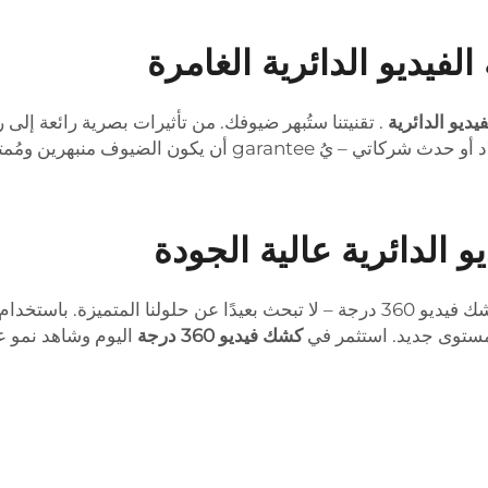
لفيديو الدائرية الغامرة
فيديو الدائرية
. تقنيتنا ستُبهر ضيوفك. من تأثيرات بصرية رائعة إلى 
 ومُمتتعين بتأثيرات الفيديو ثلاثية الأبعاد.
 الدائرية عالية الجودة
تريد توسيع نشاطك التجاري وعلامتك التجارية؟ أفضل كشك فيديو 360 درجة – لا تبحث بعيدً
ى مستوى جديد. استثمر في
كشك فيديو 360 درجة
اليوم وشاهد نمو ع