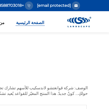
+86-18588703018
[email protected]
الصفحة الرئيسية
من
الوصف: شركة قوانغتشو لاندسكيب للأسهم تشارك تجرب
حولكِ... كونٌ جديدٌ. هذا المنتج المغيّر للقواعد يُعيد ت