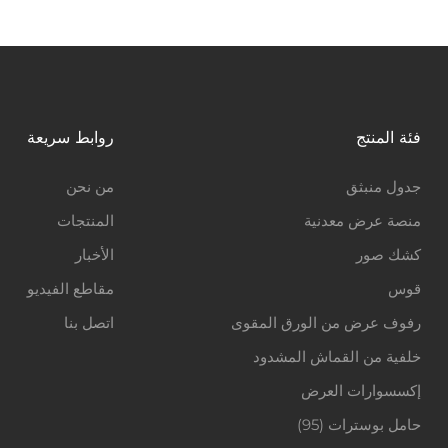
فئة المنتج
روابط سريعة
جدول منبثق
من نحن
منصة عرض معدنية
المنتجات
كشك صور
الأخبار
قوس
مقاطع الفيديو
رفوف عرض من الورق المقوى
اتصل بنا
خلفية من القماش المشدود
إكسسوارات العرض
حامل بوسترات (95)