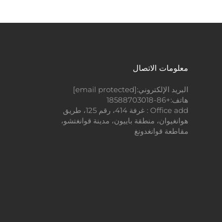
معلومات الاتصال
البريد الإلكتروني:
[email protected]
هاتف:
+86-18588703018
Office add : غرفة 414، رقم 125، طريق
هوانغيوان، منطقة باييون، مدينة قوانغتشو،
مقاطعة قوانغدونغ