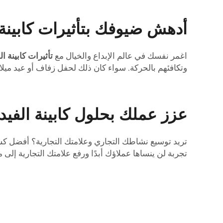
أدهش ضيوفك بتأثيرات كابينة ا
اغمر نفسك في عالم الإبداع والخيال مع
تأثيرات كابينة ال
وتكافئهم بالحركة. سواء كان ذلك لحفل زفاف أو عيد ميلاد أو حدث شركاتي – يُ garantee أن يكون الضيوف منبهرين
عزز عملك بحلول كابينة الفيديو
تجربة لن ينساها عملاؤك أبدًا ورفع علامتك التجارية إل