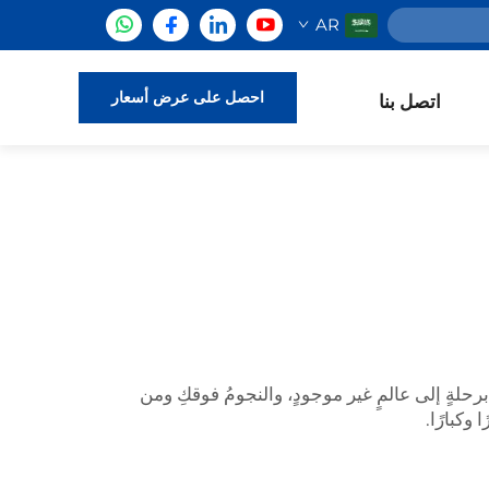
AR
احصل على عرض أسعار
اتصل بنا
برحلةٍ إلى عالمٍ غير موجودٍ، والنجومُ فوقكِ ومن
وكبارًا.