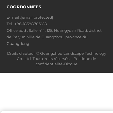
COORDONNÉES
E-mail :
[email protected]
Tél. :
+86-18588703018
Office add : Salle 414, 125, Huangyuan Road, district
de Baiyun, ville de Guangzhou, province du
Guangdong
Droits d'auteur © Guangzhou Landscape Technology
Co., Ltd. Tous droits réservés. -
Politique de
confidentialité
-
Blogue