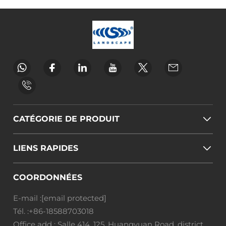
CATÉGORIE DE PRODUIT
LIENS RAPIDES
COORDONNÉES
E-mail :
[email protected]
Tél. :
+86-18588703018
Office add : Salle 414, 125, Huangyuan Road, district