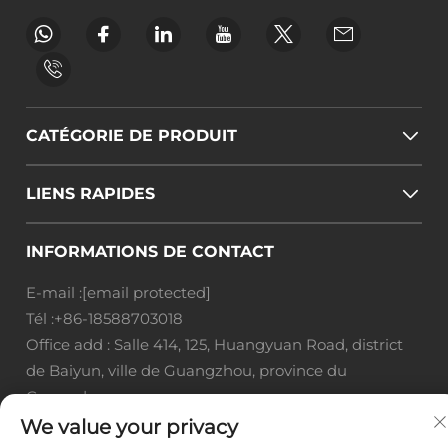
CATÉGORIE DE PRODUIT
LIENS RAPIDES
INFORMATIONS DE CONTACT
E-mail :
[email protected]
Tél :
+86-18588703018
Office add : Salle 414, 125, Huangyuan Road, district
de Baiyun, ville de Guangzhou, province du
Guangdong
We value your privacy
Droits d'auteur © Guangzhou Landscape Technology