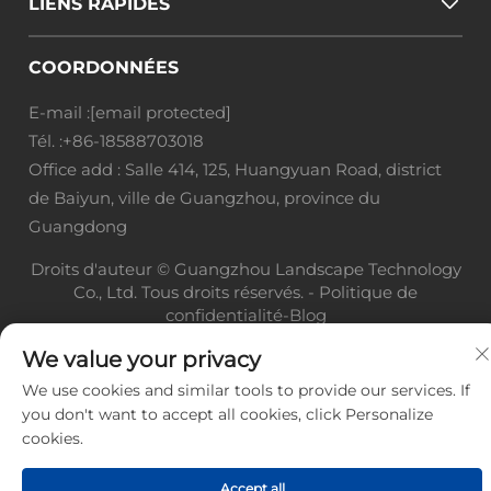
LIENS RAPIDES
COORDONNÉES
E-mail :
[email protected]
Tél. :
+86-18588703018
Office add : Salle 414, 125, Huangyuan Road, district
de Baiyun, ville de Guangzhou, province du
Guangdong
Droits d'auteur © Guangzhou Landscape Technology
Co., Ltd. Tous droits réservés. -
Politique de
confidentialité
-
Blog
We value your privacy
We use cookies and similar tools to provide our services. If
you don't want to accept all cookies, click Personalize
cookies.
Accept all