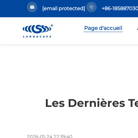
[email protected]
+86-185887030
Page d'accueil
Les Dernières T
2026-01-24 22:39:40