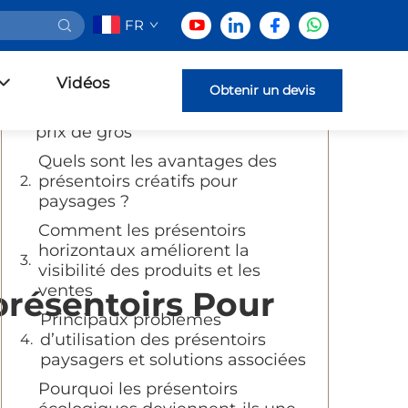
FR
Table des Matières
Vidéos
Où acheter des présentoirs
Obtenir un devis
paysagers de haute qualité au
prix de gros
Quels sont les avantages des
présentoirs créatifs pour
paysages ?
Comment les présentoirs
horizontaux améliorent la
visibilité des produits et les
ventes
présentoirs Pour
Principaux problèmes
d’utilisation des présentoirs
paysagers et solutions associées
Pourquoi les présentoirs